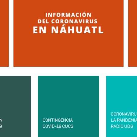
CORONAVIRU
N
CONTINGENCIA
LA PANDEMI
9
COVID-19 CUCS
RADIO UDG