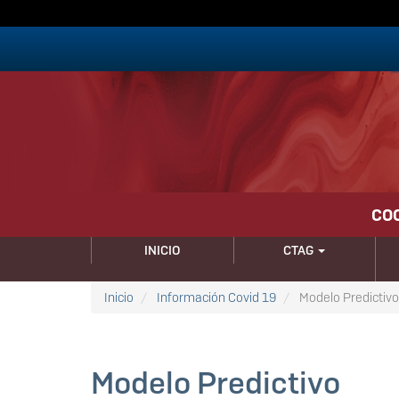
Pasar
al
contenido
principal
CO
NAVEGACIÓN
INICIO
CTAG
PRINCIPAL
Inicio
Información Covid 19
Modelo Predictivo
Modelo Predictivo