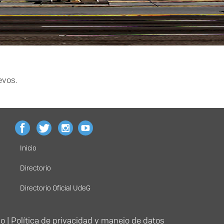
evos.
Inicio
Menú
principal
Directorio
Directorio Oficial UdeG
io
|
Política de privacidad y manejo de datos